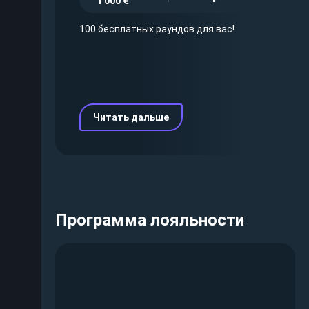
1 000 €
100 бесплатных раундов для вас!
Читать дальше
Программа лояльности