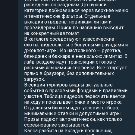
разведены по разделам. До нужной
категории добираешься через верхнее меню
и тематические фильтры. Отдельные
вкладки отведены новинкам, хитам и
провайдерам. Поиск по названию выводит
на конкретный автомат.
В каталоге соседствуют классические
слоты, видеослоты с бонусными раундами и
джекпот-игры. Из настольного — рулетка,
блэкджек и баккара в нескольких лимитах. В
лайв-разделе идут трансляции столов с
разными языками интерфейса. Всё стартует
прямо в браузере, без дополнительных
загрузок.
В секции турниров видны актуальные
события с призовыми фондами и правилами
участия. Таблица лидеров пересчитывается
на ходу и показывает очки и место игрока.
Отдельным блоком идут условия отбора,
минимальные ставки и допустимые игры.
Призы падают автоматически, как только
соревнование закрывается.
Касса разбита на вкладки пополнения,