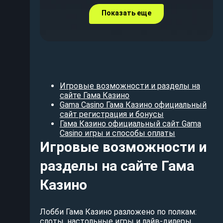
Показать еще
Игровые возможности и разделы на
сайте Гама Казино
Gama Casino Гама Казино официальный
сайт регистрация и бонусы
Гама Казино официальный сайт Gama
Casino игры и способы оплаты
Игровые возможности и
разделы на сайте Гама
Казино
Лобби Гама Казино разложено по полкам:
слоты, настольные игры и лайв-дилеры