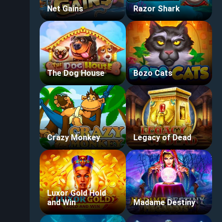
Net Gains
Razor Shark
The Dog House
Bozo Cats
Crazy Monkey
Legacy of Dead
Luxor Gold Hold
and Win
Madame Destiny