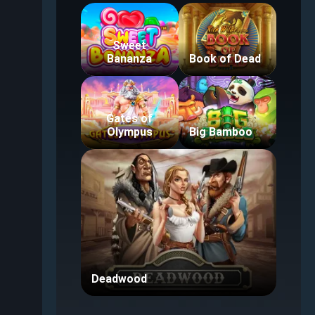
Sweet
Bananza
Book of Dead
Gates of
Olympus
Big Bamboo
Deadwood