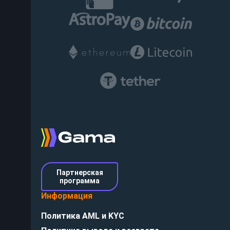
Партнерская
программа
Информация
Политика AML и KYC