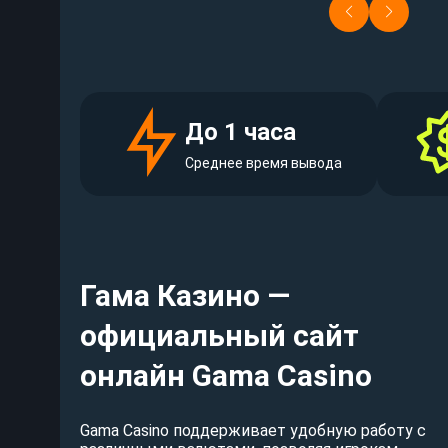
ия
Регистрация
До 1 часа
Среднее время вывода
Гама Казино —
официальный сайт
онлайн Gama Casino
Gama Casino поддерживает удобную работу с