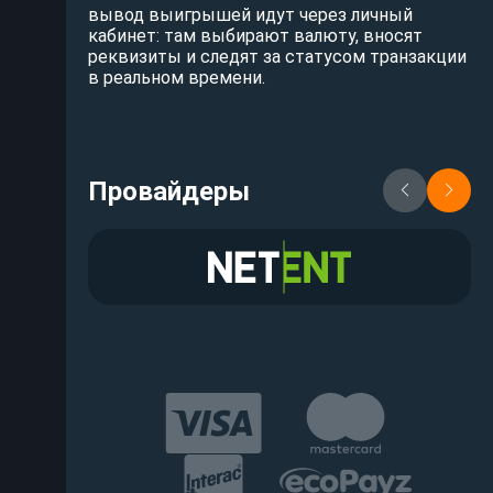
вывод выигрышей идут через личный
кабинет: там выбирают валюту, вносят
реквизиты и следят за статусом транзакции
в реальном времени.
Провайдеры