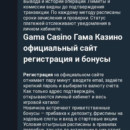
вывода и истории операций. Лимиты и
комиссии видны до подтверждения
транзакции. По каждому методу расписаны
сроки зачисления и проверки. Статус
платежей отслеживают уведомления в
личном кабинете.
Gama Casino Гама Казино
официальный сайт
регистрация и бонусы
Регистрация
на официальном сайте
отнимает пару минут: вводите email, задаёте
крепкий пароль и выбираете валюту счёта.
Как только адрес подтверждён,
открываются личный кабинет и весь
игровой каталог.
Новичков встречают приветственные
бонусы — прибавка к депозиту, фриспины на
ходовые слоты и вход в стартовые акции.
Условия отыгрыша расписаны в правилах
подробно, так что до активации в них стоит