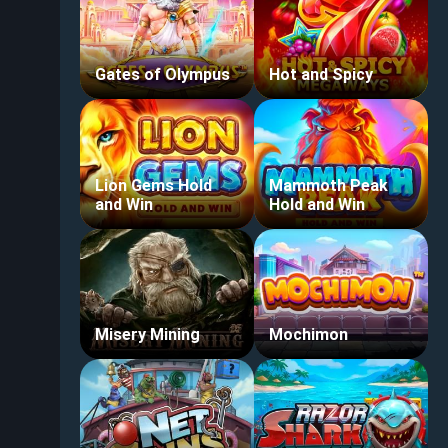
Gates of Olympus
Hot and Spicy
Lion Gems Hold
Mammoth Peak
and Win
Hold and Win
Misery Mining
Mochimon